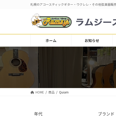
コ
ナ
札幌のアコースティックギター・ウクレレ・その他弦楽器販
ン
ビ
テ
ゲ
ン
ー
ツ
シ
へ
ョ
ス
ン
ホーム
お知らせ
キ
に
ッ
移
プ
動
HOME
商品
Quiam
年代
ブランド