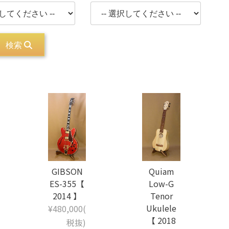
検索
GIBSON
Quiam
ES-355【
Low-G
2014 】
Tenor
Ukulele
¥480,000(
【 2018
税抜)